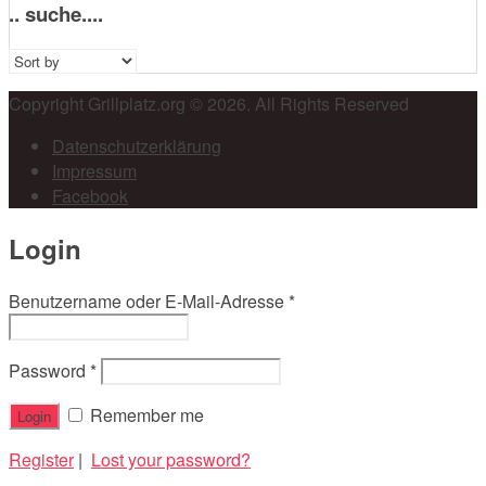
.. suche....
Sort
by:
Copyright Grillplatz.org © 2026. All Rights Reserved
Datenschutzerklärung
Impressum
Facebook
Login
Benutzername oder E-Mail-Adresse
*
Password
*
Remember me
Register
|
Lost your password?