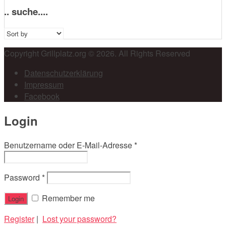
.. suche....
Sort
by:
Copyright Grillplatz.org © 2026. All Rights Reserved
Datenschutzerklärung
Impressum
Facebook
Login
Benutzername oder E-Mail-Adresse
*
Password
*
Remember me
Register
|
Lost your password?