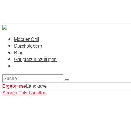
Mobiler Grill
Durchstöbern
Blog
Grillplatz hinzufügen
Suchen
nach:
Ergebnisse
Landkarte
Search This Location