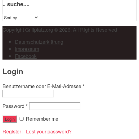
.. suche....
Sort
by:
Copyright Grillplatz.org © 2026. All Rights Reserved
Datenschutzerklärung
Impressum
Facebook
Login
Benutzername oder E-Mail-Adresse
*
Password
*
Remember me
Register
|
Lost your password?