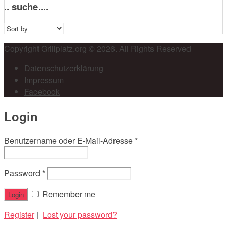
.. suche....
Sort
by:
Copyright Grillplatz.org © 2026. All Rights Reserved
Datenschutzerklärung
Impressum
Facebook
Login
Benutzername oder E-Mail-Adresse
*
Password
*
Remember me
Register
|
Lost your password?