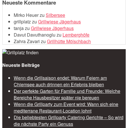
Neueste Kommentare
Mirko Heuer
zu
Silbersee
grillplatz
zu
Grillwiese Jägerhaus
tanja
zu
Grillwiese Jägerhaus
Davut Davuthanoglu
zu
Lemberghöfe
Zahra Zavari
zu
Grillhütte Mölschbach
Neueste Beiträge
Wenn die Grillsaison endet: Warum Feiern am
Chiemsee auch drinnen ein Erlebnis bleiben
Der perfekte Garten für Familie und Freunde: Welche
Bereiche Hausbesitzer später nie bereuen
Wenn die Grillparty zum Event wird: Wann sich eine
mediterrane Restaurant-Location lohnt
Die beliebtesten Grillparty Catering Gerichte – So wird
die nächste Party ein Genuss