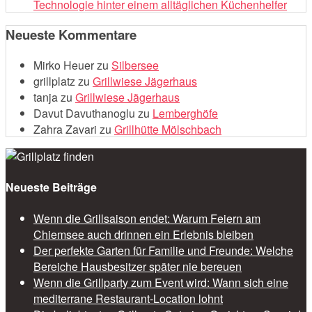
Technologie hinter einem alltäglichen Küchenhelfer
Neueste Kommentare
Mirko Heuer
zu
Silbersee
grillplatz
zu
Grillwiese Jägerhaus
tanja
zu
Grillwiese Jägerhaus
Davut Davuthanoglu
zu
Lemberghöfe
Zahra Zavari
zu
Grillhütte Mölschbach
Neueste Beiträge
Wenn die Grillsaison endet: Warum Feiern am
Chiemsee auch drinnen ein Erlebnis bleiben
Der perfekte Garten für Familie und Freunde: Welche
Bereiche Hausbesitzer später nie bereuen
Wenn die Grillparty zum Event wird: Wann sich eine
mediterrane Restaurant-Location lohnt