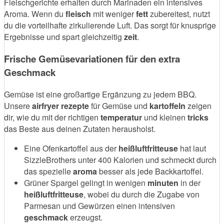
Fleischgerichte erhalten durch Marinaden ein intensives
Aroma. Wenn du
fleisch
mit weniger
fett
zubereitest, nutzt
du die vorteilhafte zirkulierende Luft. Das sorgt für knusprige
Ergebnisse und spart gleichzeitig
zeit
.
Frische Gemüsevariationen für den extra
Geschmack
Gemüse ist eine großartige Ergänzung zu jedem BBQ.
Unsere
airfryer rezepte
für Gemüse und
kartoffeln
zeigen
dir, wie du mit der richtigen
temperatur
und kleinen
tricks
das Beste aus deinen Zutaten herausholst.
Eine Ofenkartoffel aus der
heißluftfritteuse
hat laut
SizzleBrothers unter 400 Kalorien und schmeckt durch
das spezielle
aroma
besser als jede Backkartoffel.
Grüner Spargel gelingt in wenigen
minuten
in der
heißluftfritteuse
, wobei du durch die Zugabe von
Parmesan und Gewürzen einen intensiven
geschmack
erzeugst.