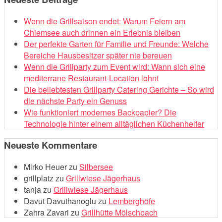
Wenn die Grillsaison endet: Warum Feiern am
Chiemsee auch drinnen ein Erlebnis bleiben
Der perfekte Garten für Familie und Freunde: Welche
Bereiche Hausbesitzer später nie bereuen
Wenn die Grillparty zum Event wird: Wann sich eine
mediterrane Restaurant-Location lohnt
Die beliebtesten Grillparty Catering Gerichte – So wird
die nächste Party ein Genuss
Wie funktioniert modernes Backpapier? Die
Technologie hinter einem alltäglichen Küchenhelfer
Neueste Kommentare
Mirko Heuer
zu
Silbersee
grillplatz
zu
Grillwiese Jägerhaus
tanja
zu
Grillwiese Jägerhaus
Davut Davuthanoglu
zu
Lemberghöfe
Zahra Zavari
zu
Grillhütte Mölschbach