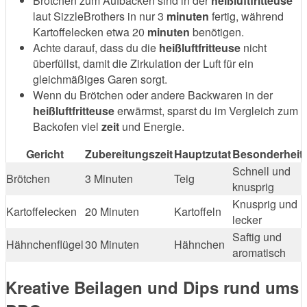
Brötchen zum Aufbacken sind in der
heißluftfritteuse
laut SizzleBrothers in nur 3
minuten
fertig, während
Kartoffelecken etwa 20
minuten
benötigen.
Achte darauf, dass du die
heißluftfritteuse
nicht
überfüllst, damit die Zirkulation der Luft für ein
gleichmäßiges Garen sorgt.
Wenn du Brötchen oder andere Backwaren in der
heißluftfritteuse
erwärmst, sparst du im Vergleich zum
Backofen viel
zeit
und Energie.
Gericht
Zubereitungszeit
Hauptzutat
Besonderheit
Schnell und
Brötchen
3 Minuten
Teig
knusprig
Knusprig und
Kartoffelecken
20 Minuten
Kartoffeln
lecker
Saftig und
Hähnchenflügel
30 Minuten
Hähnchen
aromatisch
Kreative Beilagen und Dips rund ums