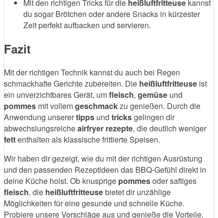
Mit den richtigen Tricks für die
heißluftfritteuse
kannst
du sogar Brötchen oder andere Snacks in kürzester
Zeit perfekt aufbacken und servieren.
Fazit
Mit der richtigen Technik kannst du auch bei Regen
schmackhafte Gerichte zubereiten. Die
heißluftfritteuse
ist
ein unverzichtbares Gerät, um
fleisch
,
gemüse
und
pommes
mit vollem
geschmack
zu genießen. Durch die
Anwendung unserer
tipps
und
tricks
gelingen dir
abwechslungsreiche
airfryer rezepte
, die deutlich weniger
fett
enthalten als klassische frittierte Speisen.
Wir haben dir gezeigt, wie du mit der richtigen Ausrüstung
und den passenden Rezeptideen das BBQ-Gefühl direkt in
deine Küche holst. Ob knusprige
pommes
oder saftiges
fleisch
, die
heißluftfritteuse
bietet dir unzählige
Möglichkeiten für eine gesunde und schnelle Küche.
Probiere unsere Vorschläge aus und genieße die Vorteile,