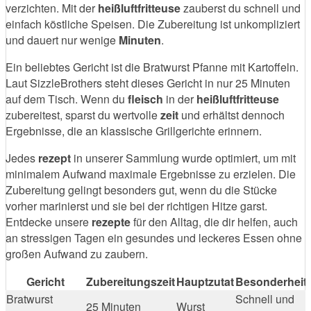
verzichten. Mit der
heißluftfritteuse
zauberst du schnell und
einfach köstliche Speisen. Die Zubereitung ist unkompliziert
und dauert nur wenige
Minuten
.
Ein beliebtes Gericht ist die Bratwurst Pfanne mit Kartoffeln.
Laut SizzleBrothers steht dieses Gericht in nur 25 Minuten
auf dem Tisch. Wenn du
fleisch
in der
heißluftfritteuse
zubereitest, sparst du wertvolle
zeit
und erhältst dennoch
Ergebnisse, die an klassische Grillgerichte erinnern.
Jedes
rezept
in unserer Sammlung wurde optimiert, um mit
minimalem Aufwand maximale Ergebnisse zu erzielen. Die
Zubereitung gelingt besonders gut, wenn du die Stücke
vorher marinierst und sie bei der richtigen Hitze garst.
Entdecke unsere
rezepte
für den Alltag, die dir helfen, auch
an stressigen Tagen ein gesundes und leckeres Essen ohne
großen Aufwand zu zaubern.
Gericht
Zubereitungszeit
Hauptzutat
Besonderheit
Bratwurst
Schnell und
25 Minuten
Wurst