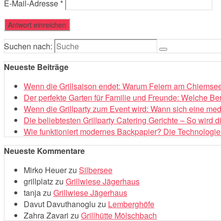
E-Mail-Adresse
*
Suchen nach:
Neueste Beiträge
Wenn die Grillsaison endet: Warum Feiern am Chiemsee 
Der perfekte Garten für Familie und Freunde: Welche Be
Wenn die Grillparty zum Event wird: Wann sich eine med
Die beliebtesten Grillparty Catering Gerichte – So wird 
Wie funktioniert modernes Backpapier? Die Technologie 
Neueste Kommentare
Mirko Heuer
zu
Silbersee
grillplatz
zu
Grillwiese Jägerhaus
tanja
zu
Grillwiese Jägerhaus
Davut Davuthanoglu
zu
Lemberghöfe
Zahra Zavari
zu
Grillhütte Mölschbach