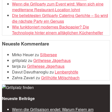
Wenn die Grillparty zum Event wird: Wann sich eine
mediterrane Restaurant-Location lohnt
Die beliebtesten Grillparty Catering Gerichte – So wird
die nächste Party ein Genuss
Wie funktioniert modernes Backpapier? Die
Technologie hinter einem alltäglichen Küchenhelfer
Neueste Kommentare
Mirko Heuer
zu
Silbersee
grillplatz
zu
Grillwiese Jägerhaus
tanja
zu
Grillwiese Jägerhaus
Davut Davuthanoglu
zu
Lemberghöfe
Zahra Zavari
zu
Grillhütte Mölschbach
Neueste Beiträge
Wenn die Grillsaison endet: Warum Feiern am