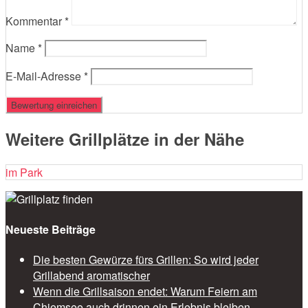
Kommentar
*
Name
*
E-Mail-Adresse
*
Weitere Grillplätze in der Nähe
im Park
Neueste Beiträge
Die besten Gewürze fürs Grillen: So wird jeder
Grillabend aromatischer
Wenn die Grillsaison endet: Warum Feiern am
Chiemsee auch drinnen ein Erlebnis bleiben