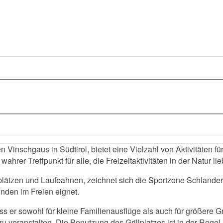
Vinschgaus in Südtirol, bietet eine Vielzahl von Aktivitäten f
rer Treffpunkt für alle, die Freizeitaktivitäten in der Natur li
ätzen und Laufbahnen, zeichnet sich die Sportzone Schlanders 
tunden im Freien eignet.
dass er sowohl für kleine Familienausflüge als auch für größere G
zu veranstalten. Die Benutzung des Grillplatzes ist in der Reg