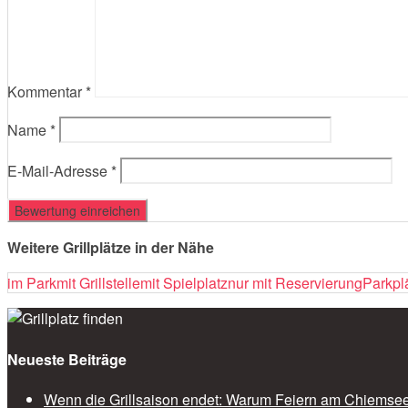
Kommentar
*
Name
*
E-Mail-Adresse
*
Weitere Grillplätze in der Nähe
im Park
mit Grillstelle
mit Spielplatz
nur mit Reservierung
Parkpl
Neueste Beiträge
Wenn die Grillsaison endet: Warum Feiern am Chiemsee 