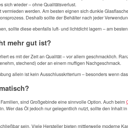
s sich wieder – ohne Qualitätsverlust.
gt vermieden werden. Am besten eignen sich dunkle Glasflaschen
tionsprozess. Deshalb sollte der Behälter nach jeder Verwendun
en, sollte diese ebenfalls luft- und lichtdicht lagern – am bes
ht mehr gut ist?
iert es mit der Zeit an Qualität – vor allem geschmacklich. Ranz
genehm, stechend) oder an einem muffigen Nachgeschmack.
Trübung allein ist kein Ausschlusskriterium – besonders wenn da
ematisch?
n Familien, sind Großgebinde eine sinnvolle Option. Auch beim
. Wer das Öl jedoch nur gelegentlich nutzt, sollte den Inhalt in 
schließbar sein. Viele Hersteller bieten mittlerweile moderne K