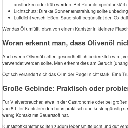
ausflocken oder trüb werden. Bei Raumtemperatur klärt e
Lichtschutz: Direkte Sonneneinstrahlung sollte unbedin
Luftdicht verschließen: Sauerstoff begünstigt den Oxida
Wer das Öl umfüllt, etwa von einem Kanister in kleinere Flasch
Woran erkennt man, dass Olivenöl nic
Auch wenn Olivenöl selten gesundheitlich bedenklich wird, verl
verwendet werden sollte. Man erkennt dies am Geruch (unan
Optisch verändert sich das Öl in der Regel nicht stark. Eine 
Große Gebinde: Praktisch oder probl
Für Vielverbraucher, etwa in der Gastronomie oder bei große
von 5-Liter-Kanistern durchaus praktisch und kostengünstig sein
wenig Kontakt mit Sauerstoff hat.
Kunststoffkanister sollten zudem lebensmittelecht und gut ver