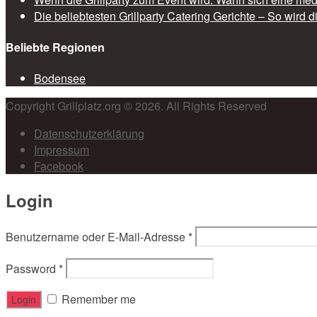
Die beliebtesten Grillparty Catering Gerichte – So wird 
Beliebte Regionen
Bodensee
Copyright Grillplatz.org © 2026. All Rights Reserved
Datenschutzerklärung
Impressum
Facebook
Login
Benutzername oder E-Mail-Adresse
*
Password
*
Remember me