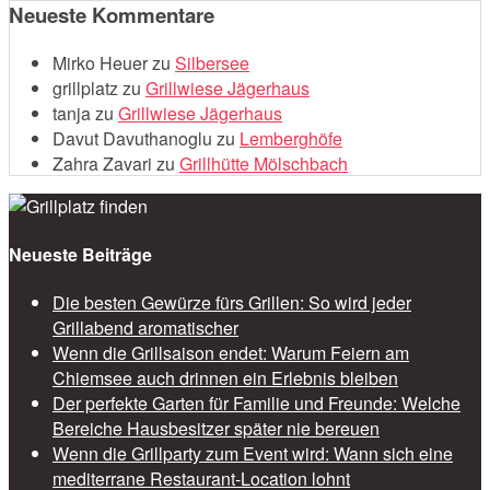
Neueste Kommentare
Mirko Heuer
zu
Silbersee
grillplatz
zu
Grillwiese Jägerhaus
tanja
zu
Grillwiese Jägerhaus
Davut Davuthanoglu
zu
Lemberghöfe
Zahra Zavari
zu
Grillhütte Mölschbach
Neueste Beiträge
Die besten Gewürze fürs Grillen: So wird jeder
Grillabend aromatischer
Wenn die Grillsaison endet: Warum Feiern am
Chiemsee auch drinnen ein Erlebnis bleiben
Der perfekte Garten für Familie und Freunde: Welche
Bereiche Hausbesitzer später nie bereuen
Wenn die Grillparty zum Event wird: Wann sich eine
mediterrane Restaurant-Location lohnt