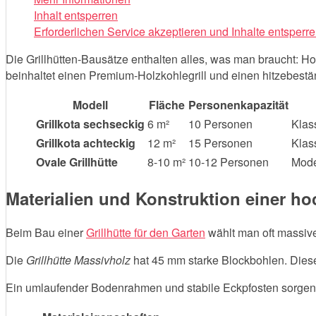
Inhalt entsperren
Erforderlichen Service akzeptieren und Inhalte entsperr
Die Grillhütten-Bausätze enthalten alles, was man braucht: Ho
beinhaltet einen Premium-Holzkohlegrill und einen hitzebestä
Modell
Fläche
Personenkapazität
Grillkota sechseckig
6 m²
10 Personen
Klas
Grillkota achteckig
12 m²
15 Personen
Klas
Ovale Grillhütte
8-10 m²
10-12 Personen
Mode
Materialien und Konstruktion einer ho
Beim Bau einer
Grillhütte für den Garten
wählt man oft massiv
Die
Grillhütte Massivholz
hat 45 mm starke Blockbohlen. Diese 
Ein umlaufender Bodenrahmen und stabile Eckpfosten sorgen für z