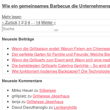
Wie ein gemeinsames Barbecue die Unternehmensk
Mehr lesen
« Zurück
1
2
3
4
…
14
Weiter »
Suchen
nach:
Neueste Beiträge
Wenn die Grillsaison endet: Warum Feiern am Chiemsee 
Der perfekte Garten für Familie und Freunde: Welche Be
Wenn die Grillparty zum Event wird: Wann sich eine med
Die beliebtesten Grillparty Catering Gerichte – So wird 
Wie funktioniert modernes Backpapier? Die Technologie 
Neueste Kommentare
Mirko Heuer
zu
Silbersee
grillplatz
zu
Grillwiese Jägerhaus
tanja
zu
Grillwiese Jägerhaus
Davut Davuthanoglu
zu
Lemberghöfe