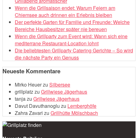
Grillabend aromatischer
Wenn die Grillsaison endet: Warum Feiern am
Chiemsee auch drinnen ein Erlebnis bleiben
Der perfekte Garten für Familie und Freunde: Welche
Bereiche Hausbesitzer später nie bereuen
Wenn die Grillparty zum Event wird: Wann sich eine
mediterrane Restaurant-Location lohnt
Die beliebtesten Grillparty Catering Gerichte – So wird
die nächste Party ein Genuss
Neueste Kommentare
Mirko Heuer
zu
Silbersee
grillplatz
zu
Grillwiese Jägerhaus
tanja
zu
Grillwiese Jägerhaus
Davut Davuthanoglu
zu
Lemberghöfe
Zahra Zavari
zu
Grillhütte Mölschbach