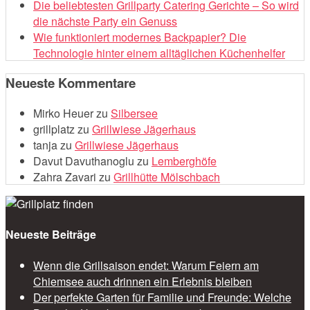
Die beliebtesten Grillparty Catering Gerichte – So wird
die nächste Party ein Genuss
Wie funktioniert modernes Backpapier? Die
Technologie hinter einem alltäglichen Küchenhelfer
Neueste Kommentare
Mirko Heuer
zu
Silbersee
grillplatz
zu
Grillwiese Jägerhaus
tanja
zu
Grillwiese Jägerhaus
Davut Davuthanoglu
zu
Lemberghöfe
Zahra Zavari
zu
Grillhütte Mölschbach
Neueste Beiträge
Wenn die Grillsaison endet: Warum Feiern am
Chiemsee auch drinnen ein Erlebnis bleiben
Der perfekte Garten für Familie und Freunde: Welche