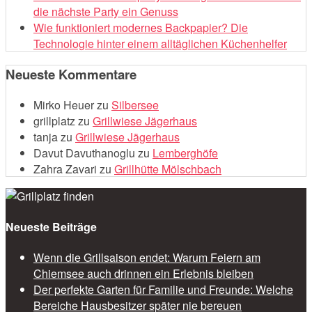
die nächste Party ein Genuss
Wie funktioniert modernes Backpapier? Die
Technologie hinter einem alltäglichen Küchenhelfer
Neueste Kommentare
Mirko Heuer
zu
Silbersee
grillplatz
zu
Grillwiese Jägerhaus
tanja
zu
Grillwiese Jägerhaus
Davut Davuthanoglu
zu
Lemberghöfe
Zahra Zavari
zu
Grillhütte Mölschbach
Neueste Beiträge
Wenn die Grillsaison endet: Warum Feiern am
Chiemsee auch drinnen ein Erlebnis bleiben
Der perfekte Garten für Familie und Freunde: Welche
Bereiche Hausbesitzer später nie bereuen