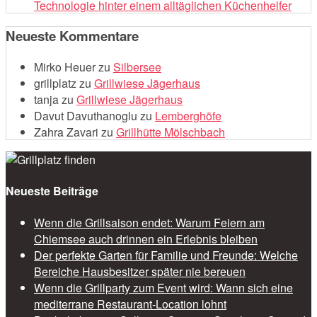
Technologie hinter einem alltäglichen Küchenhelfer
Neueste Kommentare
Mirko Heuer
zu
Silbersee
grillplatz
zu
Grillwiese Jägerhaus
tanja
zu
Grillwiese Jägerhaus
Davut Davuthanoglu
zu
Lemberghöfe
Zahra Zavari
zu
Grillhütte Mölschbach
Neueste Beiträge
Wenn die Grillsaison endet: Warum Feiern am
Chiemsee auch drinnen ein Erlebnis bleiben
Der perfekte Garten für Familie und Freunde: Welche
Bereiche Hausbesitzer später nie bereuen
Wenn die Grillparty zum Event wird: Wann sich eine
mediterrane Restaurant-Location lohnt