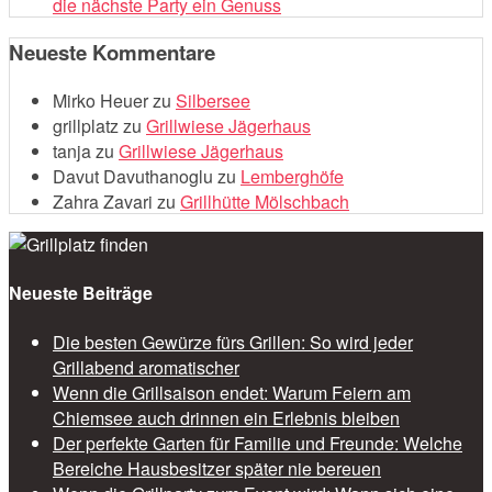
die nächste Party ein Genuss
Neueste Kommentare
Mirko Heuer
zu
Silbersee
grillplatz
zu
Grillwiese Jägerhaus
tanja
zu
Grillwiese Jägerhaus
Davut Davuthanoglu
zu
Lemberghöfe
Zahra Zavari
zu
Grillhütte Mölschbach
Neueste Beiträge
Die besten Gewürze fürs Grillen: So wird jeder
Grillabend aromatischer
Wenn die Grillsaison endet: Warum Feiern am
Chiemsee auch drinnen ein Erlebnis bleiben
Der perfekte Garten für Familie und Freunde: Welche
Bereiche Hausbesitzer später nie bereuen