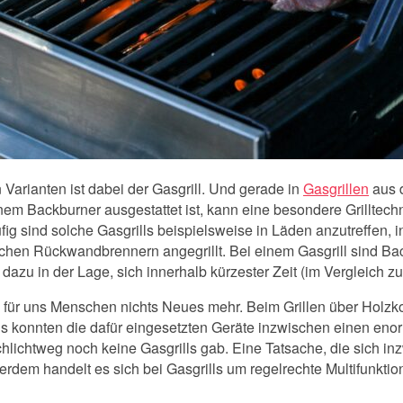
n Varianten ist dabei der Gasgrill. Und gerade in
Gasgrillen
aus d
inem Backburner ausgestattet ist, kann eine besondere Grilltec
ig sind solche Gasgrills beispielsweise in Läden anzutreffen, 
chen Rückwandbrennern angegrillt. Bei einem Gasgrill sind Ba
st dazu in der Lage, sich innerhalb kürzester Zeit (im Vergleich z
g für uns Menschen nichts Neues mehr. Beim Grillen über Holzk
ns konnten die dafür eingesetzten Geräte inzwischen einen enor
chlichtweg noch keine Gasgrills gab. Eine Tatsache, die sich inz
rdem handelt es sich bei Gasgrills um regelrechte Multifunktion