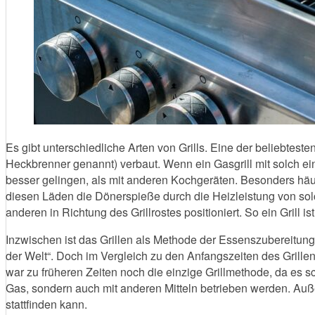
Es gibt unterschiedliche Arten von Grills. Eine der beliebteste
Heckbrenner genannt) verbaut. Wenn ein Gasgrill mit solch e
besser gelingen, als mit anderen Kochgeräten. Besonders häuf
diesen Läden die Dönerspieße durch die Heizleistung von sol
anderen in Richtung des Grillrostes positioniert. So ein Grill i
Inzwischen ist das Grillen als Methode der Essenszubereitun
der Welt“. Doch im Vergleich zu den Anfangszeiten des Grille
war zu früheren Zeiten noch die einzige Grillmethode, da es s
Gas, sondern auch mit anderen Mitteln betrieben werden. Auße
stattfinden kann.