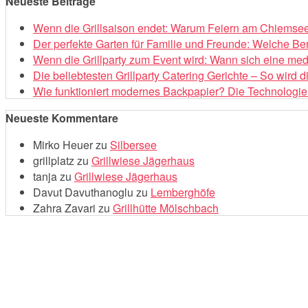
Neueste Beiträge
Wenn die Grillsaison endet: Warum Feiern am Chiemsee 
Der perfekte Garten für Familie und Freunde: Welche Be
Wenn die Grillparty zum Event wird: Wann sich eine med
Die beliebtesten Grillparty Catering Gerichte – So wird 
Wie funktioniert modernes Backpapier? Die Technologie 
Neueste Kommentare
Mirko Heuer
zu
Silbersee
grillplatz
zu
Grillwiese Jägerhaus
tanja
zu
Grillwiese Jägerhaus
Davut Davuthanoglu
zu
Lemberghöfe
Zahra Zavari
zu
Grillhütte Mölschbach
Neueste Beiträge
Wenn die Grillsaison endet: Warum Feiern am Chiemsee 