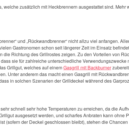
ls, welche zusätzlich mit Heckbrennern ausgestattet sind. Mehr
renner“ und „Rückwandbrenner“ nicht allzu viel anfangen. Alle
 vielen Gastronomen schon seit längerer Zeit im Einsatz befinde
 in die Richtung des Grillrostes zeigen. Zu den Vorteilen von R
 dass sie für zahlreiche unterschiedliche Verwendungszwecke nu
as Grillgut, welches auf einem
Gasgrill mit Backburner
zubereit
den. Unter anderem das macht einen Gasgrill mit Rückwandbren
 dass in solchen Szenarien der Grilldeckel während des Garproz
sehr schnell sehr hohe Temperaturen zu erreichen, da die Aufhei
rillgut ausgesetzt werden, und scharfes Anbraten kann ohne
 ist (sofern der Deckel geschlossen bleibt), stehen die Chancen